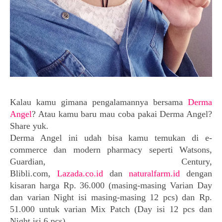
Kalau kamu gimana pengalamannya bersama
Derma
Angel
? Atau kamu baru mau coba pakai Derma Angel?
Share yuk.
Derma Angel ini udah bisa kamu temukan di
e-
commerce dan modern pharmacy seperti
Watsons,
Guardian, Century,
Blibli.com,
Lazada.co.id
dan
naturalfarm.id
dengan
kisaran harga Rp. 36.000 (masing-masing Varian Day
dan varian Night isi masing-masing 12 pcs) dan Rp.
51.000 untuk varian Mix Patch (Day isi 12 pcs dan
Night isi 6 pcs)