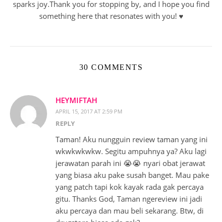
sparks joy.Thank you for stopping by, and I hope you find
something here that resonates with you! ♥︎
30 COMMENTS
HEYMIFTAH
APRIL 15, 2017 AT 2:59 PM
REPLY
Taman! Aku nungguin review taman yang ini
wkwkwkwkw. Segitu ampuhnya ya? Aku lagi
jerawatan parah ini 😭😭 nyari obat jerawat
yang biasa aku pake susah banget. Mau pake
yang patch tapi kok kayak rada gak percaya
gitu. Thanks God, Taman ngereview ini jadi
aku percaya dan mau beli sekarang. Btw, di