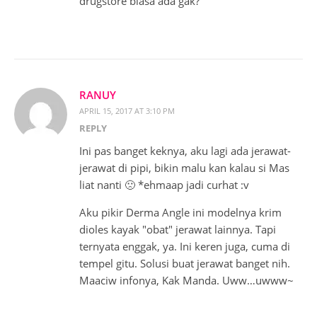
drugstore biasa ada gak?
RANUY
APRIL 15, 2017 AT 3:10 PM
REPLY
Ini pas banget keknya, aku lagi ada jerawat-
jerawat di pipi, bikin malu kan kalau si Mas
liat nanti 🙁 *ehmaap jadi curhat :v
Aku pikir Derma Angle ini modelnya krim
dioles kayak "obat" jerawat lainnya. Tapi
ternyata enggak, ya. Ini keren juga, cuma di
tempel gitu. Solusi buat jerawat banget nih.
Maaciw infonya, Kak Manda. Uww…uwww~