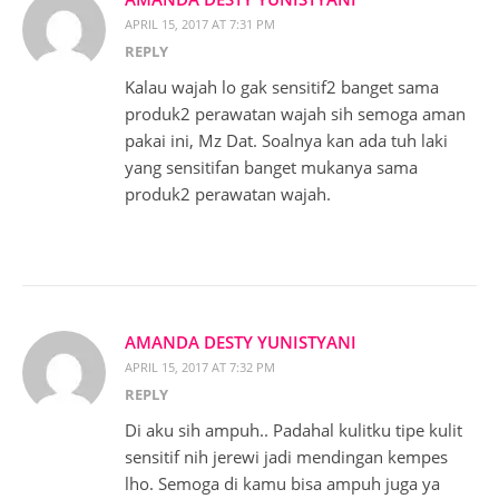
APRIL 15, 2017 AT 7:31 PM
REPLY
Kalau wajah lo gak sensitif2 banget sama
produk2 perawatan wajah sih semoga aman
pakai ini, Mz Dat. Soalnya kan ada tuh laki
yang sensitifan banget mukanya sama
produk2 perawatan wajah.
AMANDA DESTY YUNISTYANI
APRIL 15, 2017 AT 7:32 PM
REPLY
Di aku sih ampuh.. Padahal kulitku tipe kulit
sensitif nih jerewi jadi mendingan kempes
lho. Semoga di kamu bisa ampuh juga ya