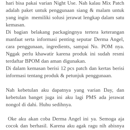
hari bisa pakai varian Night Use. Nah kalau Mix Patch
adalah paket untuk penggunaan siang & malam untuk
yang ingin memiliki solusi jerawat lengkap dalam satu
kemasan.
Di bagian belakang packagingnya tertera keterangan
manfaat serta informasi penting seputar Derma Angel,
cara penggunaan, ingredients, sampai No. POM nya.
Nggak perlu khawatir karena produk ini sudah resmi
terdaftar BPOM dan aman digunakan.
Di dalam kemasan berisi 12 pcs patch dan kertas berisi
informasi tentang produk & petunjuk penggunaan.
Nah kebetulan aku dapatnya yang varian Day, dan
kebetulan banget juga ini aku lagi PMS ada jerawat
nongol di dahi. Huhu sedihnya.
Oke aku akan coba Derma Angel ini ya. Semoga aja
cocok dan berhasil. Karena aku agak ragu nih abisnya