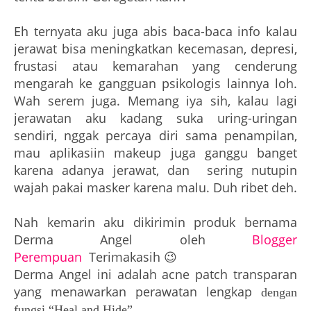
Eh ternyata aku juga abis baca-baca info kalau
jerawat bisa meningkatkan kecemasan, depresi,
frustasi atau kemarahan yang cenderung
mengarah ke gangguan psikologis lainnya loh.
Wah serem juga. Memang iya sih, kalau lagi
jerawatan aku kadang suka uring-uringan
sendiri, nggak percaya diri sama penampilan,
mau aplikasiin makeup juga ganggu banget
karena adanya jerawat, dan sering nutupin
wajah pakai masker karena malu. Duh ribet deh.
Nah kemarin aku dikirimin produk bernama
Derma Angel oleh
Blogger
Perempuan
Terimakasih 😉
Derma Angel ini adalah acne patch transparan
yang menawarkan perawatan lengkap
dengan
fungsi “Heal and Hide”