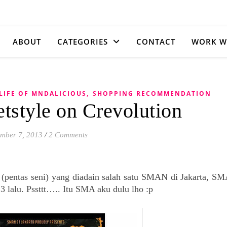
ABOUT
CATEGORIES
CONTACT
WORK W
,
LIFE OF MNDALICIOUS
SHOPPING RECOMMENDATION
etstyle on Crevolution
mber 7, 2013
/
2 Comments
i (pentas seni) yang diadain salah satu SMAN di Jakarta, S
 lalu. Pssttt….. Itu SMA aku dulu lho :p