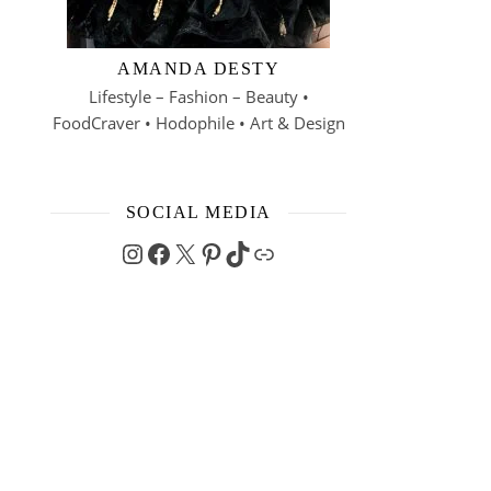
AMANDA DESTY
Lifestyle – Fashion – Beauty •
FoodCraver • Hodophile • Art & Design
SOCIAL MEDIA
Instagram
Facebook
X
Pinterest
TikTok
Link