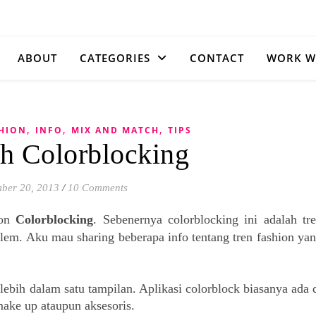
ABOUT
CATEGORIES
CONTACT
WORK W
,
,
,
SHION
INFO
MIX AND MATCH
TIPS
h Colorblocking
ber 20, 2013
/
10 Comments
on
Colorblocking
. Sebenernya colorblocking ini adalah tr
blem. Aku mau sharing beberapa info tentang tren fashion ya
ebih dalam satu tampilan. Aplikasi colorblock biasanya ada 
 make up ataupun aksesoris.