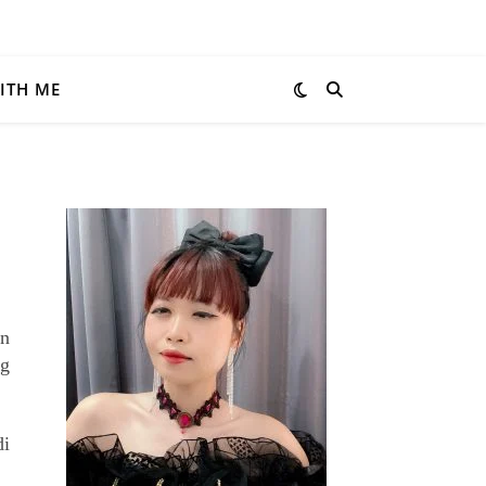
ITH ME
en
ng
di