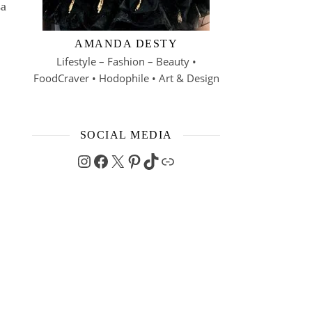
sa
AMANDA DESTY
Lifestyle – Fashion – Beauty •
FoodCraver • Hodophile • Art & Design
SOCIAL MEDIA
Instagram
Facebook
X
Pinterest
TikTok
Link