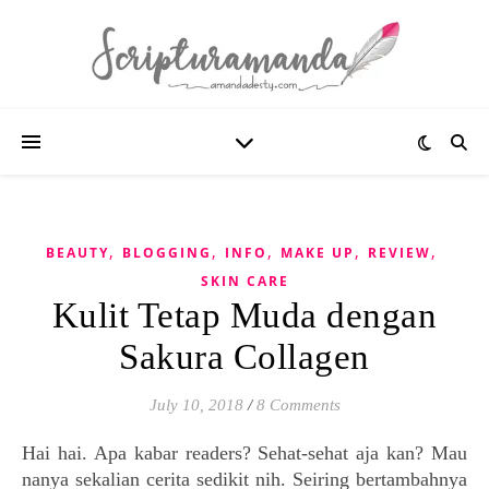
,
,
,
,
,
BEAUTY
BLOGGING
INFO
MAKE UP
REVIEW
SKIN CARE
Kulit Tetap Muda dengan
Sakura Collagen
July 10, 2018
/
8 Comments
Hai hai. Apa kabar readers? Sehat-sehat aja kan?
Mau
nanya sekalian cerita sedikit nih. S
eiring bertambahnya