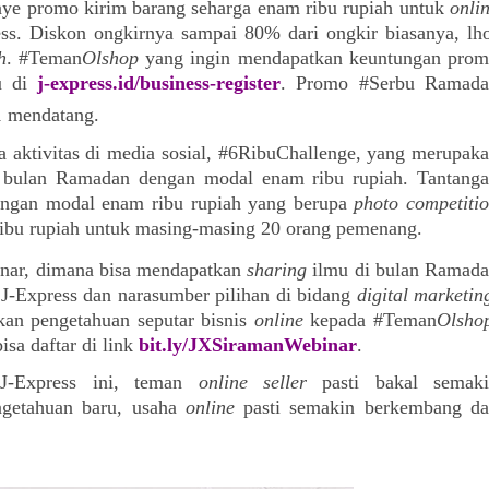
ye promo kirim barang seharga enam ribu rupiah untuk 
onlin
s. Diskon ongkirnya sampai 80% dari ongkir biasanya, lho
h
. #Teman
Olshop
 yang ingin mendapatkan keuntungan prom
 di 
j-express.id/business-register
. Promo #Serbu Ramada
1 mendatang.
ktivitas di media sosial, #6RibuChallenge, yang merupaka
a bulan Ramadan dengan modal enam ribu rupiah. Tantanga
ngan modal enam ribu rupiah yang berupa 
photo competiti
ribu rupiah untuk masing-masing 20 orang pemenang.
ar, dimana bisa mendapatkan 
sharing
 ilmu di bulan Ramada
J-Express dan narasumber pilihan di bidang 
digital marketin
an pengetahuan seputar bisnis 
online
 kepada #Teman
Olsho
sa daftar di link 
bit.ly/JXSiramanWebinar
.
J-Express ini, teman 
online seller
 pasti bakal semaki
getahuan baru, usaha 
online
 pasti semakin berkembang da