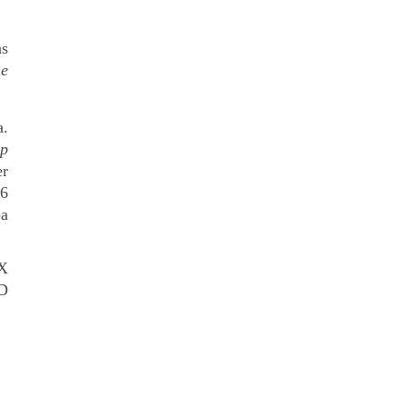
s 
e 
. 
op
r 
6 
a 
X 
D 