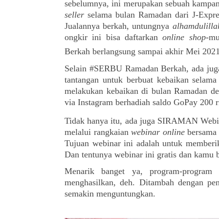
sebelumnya, ini merupakan sebuah kampan
seller
 selama bulan Ramadan dari J-Expres
Jualannya berkah, untungnya 
alhamdulilla
ongkir ini bisa daftarkan 
online shop
-mu
Berkah berlangsung sampai akhir Mei 202
Selain #SERBU Ramadan Berkah, ada juga a
tantangan untuk berbuat kebaikan selam
melakukan kebaikan di bulan Ramadan de
via Instagram berhadiah saldo GoPay 200 
Tidak hanya itu, ada juga SIRAMAN Webin
melalui rangkaian 
webinar online
 bersama 
Tujuan webinar ini adalah untuk memberik
Dan tentunya webinar ini gratis dan kamu bi
Menarik banget ya, program-program 
menghasilkan, deh. Ditambah dengan pen
semakin menguntungkan.