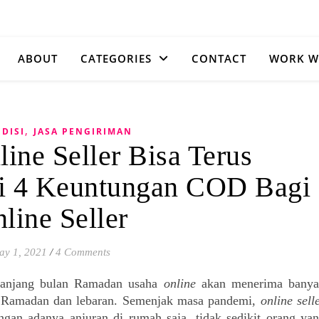
ABOUT
CATEGORIES
CONTACT
WORK W
,
DISI
JASA PENGIRIMAN
line Seller Bisa Terus
ni 4 Keuntungan COD Bagi
line Seller
ay 1, 2021
/
4 Comments
panjang bulan Ramadan usaha 
online
 akan menerima banya
n Ramadan dan lebaran. Semenjak masa pandemi, 
online sell
n adanya anjuran di rumah saja, tidak sedikit orang yan