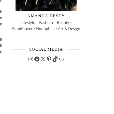
h 
AMANDA DESTY
n 
Lifestyle – Fashion – Beauty •
n 
FoodCraver • Hodophile • Art & Design
i 
i 
SOCIAL MEDIA
n 
Instagram
Facebook
X
Pinterest
TikTok
Link