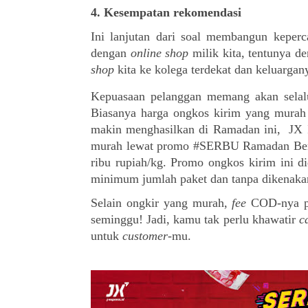
4. 
Kesempatan rekomendasi
Ini lanjutan dari soal membangun keperc
dengan 
online shop
 milik kita, tentunya 
shop
 kita ke kolega terdekat dan keluarga
Kepuasaan pelanggan memang akan selal
Biasanya harga ongkos kirim yang murah 
makin menghasilkan di Ramadan ini,  JX I
murah lewat promo #SERBU Ramadan Berka
ribu rupiah/kg. Promo ongkos kirim ini
minimum jumlah paket dan tanpa dikenakan
Selain ongkir yang murah, 
fee
 COD-nya pu
seminggu! Jadi, kamu tak perlu khawatir 
c
untuk 
customer
-mu. 