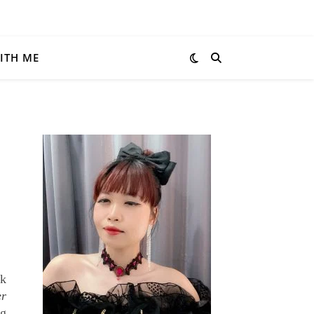
ITH ME
k 
er
g 