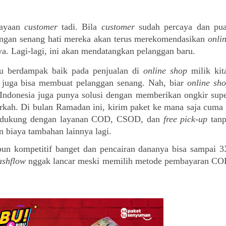
ayaan 
customer
 tadi. Bila 
customer
 sudah percaya dan pua
dengan senang hati mereka akan terus merekomendasikan 
onlin
nya. Lagi-lagi, ini akan mendatangkan pelanggan baru.
u berdampak baik pada penjualan di 
online shop 
milik kita
juga bisa membuat pelanggan senang. Nah, biar 
online sh
ndonesia juga punya solusi dengan memberikan ongkir supe
h. Di bulan Ramadan ini, kirim paket ke mana saja cuma 
 didukung dengan layanan COD, CSOD, dan 
free pick-up 
tanp
 biaya tambahan lainnya lagi.
n kompetitif banget dan pencairan dananya bisa sampai 3
ashflow
 nggak lancar meski memilih metode pembayaran CO