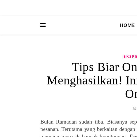
HOME
EKSPE
Tips Biar On
Menghasilkan! I
On
M
Bulan
Ramadan sudah tiba. Biasanya se
pesanan. Terutama yang berkaitan denga
memang menarik banyak keuntungan. Denga