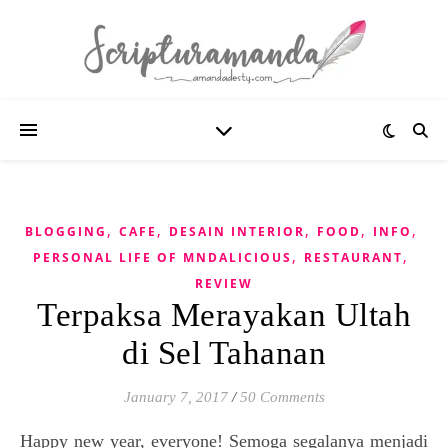
,
,
,
,
,
BLOGGING
CAFE
DESAIN INTERIOR
FOOD
INFO
,
,
PERSONAL LIFE OF MNDALICIOUS
RESTAURANT
REVIEW
Terpaksa Merayakan Ultah
di Sel Tahanan
January 7, 2017
/
50 Comments
Happy new year, everyone! Semoga segalanya menjadi