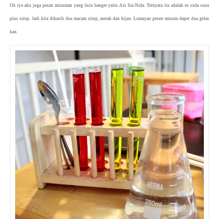
Oh iya aku juga pesan minuman yang lucu banget yaitu Ais Sia-Nida. Ternyata itu adalah es soda susu
plus sirup. Jadi kita dikasih dua macam sirup, merah dan hijau. Lumayan pesen minum dapet dua gelas
kan.