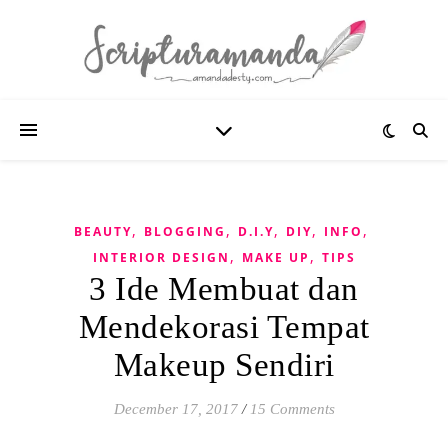
,
,
,
,
,
BEAUTY
BLOGGING
D.I.Y
DIY
INFO
,
,
INTERIOR DESIGN
MAKE UP
TIPS
3 Ide Membuat dan
Mendekorasi Tempat
Makeup Sendiri
December 17, 2017
/
15 Comments