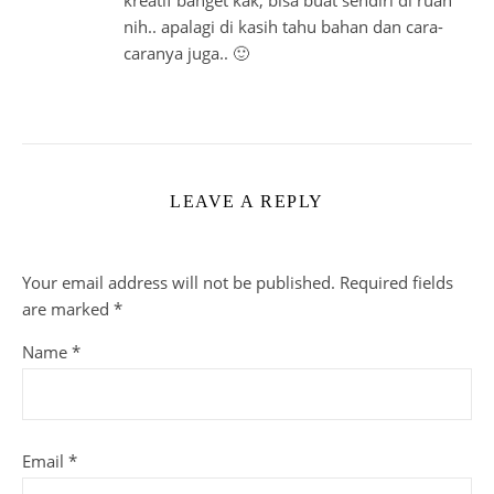
kreatif banget kak, bisa buat sendiri di ruah
nih.. apalagi di kasih tahu bahan dan cara-
caranya juga.. 🙂
LEAVE A REPLY
Your email address will not be published.
Required fields
are marked
*
Name
*
Email
*