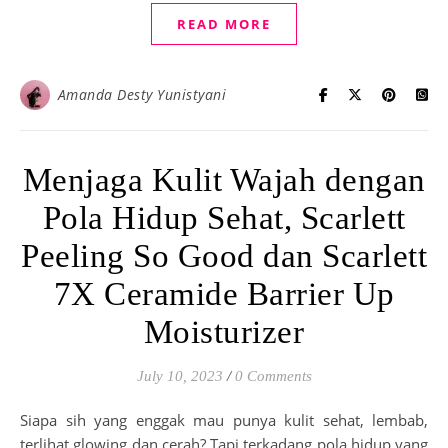
READ MORE
Amanda Desty Yunistyani
Menjaga Kulit Wajah dengan
Pola Hidup Sehat, Scarlett
Peeling So Good dan Scarlett
7X Ceramide Barrier Up
Moisturizer
July 10, 2023
/
0 Comments
Siapa sih yang enggak mau punya kulit sehat, lembab,
terlihat glowing dan cerah? Tapi terkadang pola hidup yang