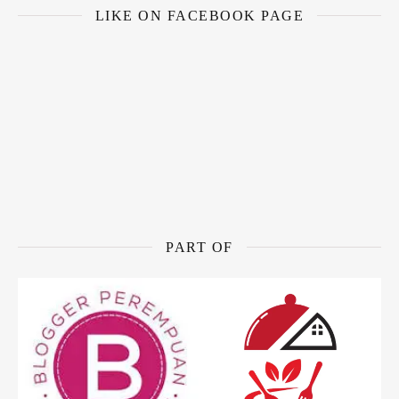
LIKE ON FACEBOOK PAGE
PART OF