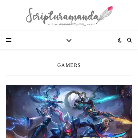
GAMERS