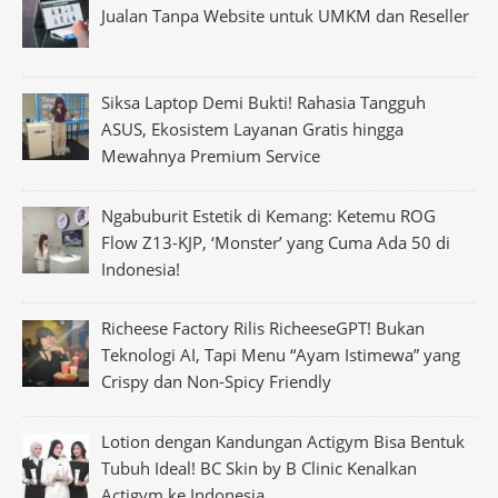
Jualan Tanpa Website untuk UMKM dan Reseller
Siksa Laptop Demi Bukti! Rahasia Tangguh
ASUS, Ekosistem Layanan Gratis hingga
Mewahnya Premium Service
Ngabuburit Estetik di Kemang: Ketemu ROG
Flow Z13-KJP, ‘Monster’ yang Cuma Ada 50 di
Indonesia!
Richeese Factory Rilis RicheeseGPT! Bukan
Teknologi AI, Tapi Menu “Ayam Istimewa” yang
Crispy dan Non-Spicy Friendly
Lotion dengan Kandungan Actigym Bisa Bentuk
Tubuh Ideal! BC Skin by B Clinic Kenalkan
Actigym ke Indonesia